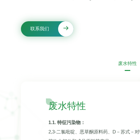
联系我们
废水特性
废水特性
1.1. 特征污染物：
2,3-二氯吡啶、恶草酮原料药、D－苏式－对甲