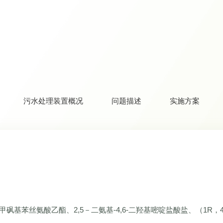
污水处理装置概况
问题描述
实施方案
砜基苯丝氨酸乙酯、2,5－二氨基-4,6-二羟基嘧啶盐酸盐、（1R，4S