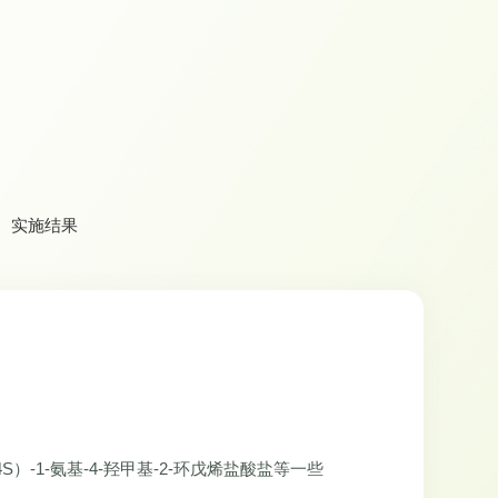
实施结果
）-1-氨基-4-羟甲基-2-环戊烯盐酸盐等一些