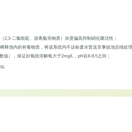
（2,3-二氯吡啶、游离氨等物质）浓度偏高抑制硝化菌活性；
快稀释池内的有毒物质，将该系统内不达标废水暂送至事故池后续处
值），保证好氧段溶解氧大于2mg/L，pH在8-8.5之间；
kg。