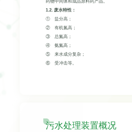
药物中间体和成品原料药产品。
1.2. 废水特性：
① 盐分高；
② 有机氮高；
③ 总氮高；
④ 氨氮高；
⑤ 来水成分复杂；
⑥ 受冲击等。
污水处理装置概况