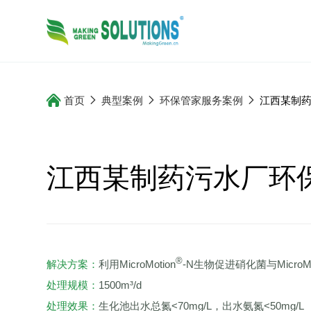
解决方案
典型案例
首页
典型案例
环保管家服务案例
江西某制
江西某制药污水厂环
®
解决方案：
利用MicroMotion
-N生物促进硝化菌与MicroMo
处理规模：
1500m³/d
处理效果：
生化池出水总氮<70mg/L，出水氨氮<50mg/L