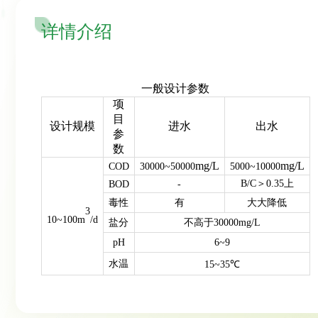
详情介绍
一般设计参数
项
目
设计规模
进水
出水
参
数
mg/L
mg/L
COD
30000~50000
5000~10000
B/C
＞
0.35
上
BOD
-
毒性
有
大大降低
3
10~100m
/
d
盐分
不高于
30
000mg/L
p
H
6~9
水温
15~35℃