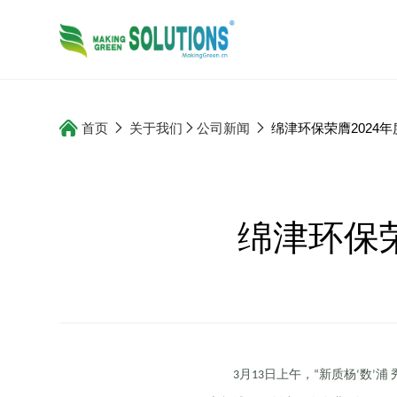
首页
关于我们
公司新闻
绵津环保荣膺2024
绵津环保
月
日上午，
新质杨
数
浦
3
13
“
‘
’