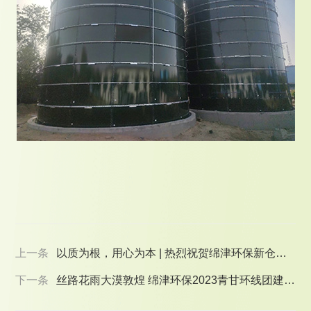
上一条
以质为根，用心为本 | 热烈祝贺绵津环保新仓储
中心正式投产
下一条
丝路花雨大漠敦煌 绵津环保2023青甘环线团建之
旅